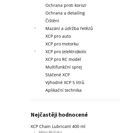
L - STÁČENÉ
l
Ochrana proti korozi
749 Kč
Ochrana a detailing
Původně:
758 Kč
Čištění
Mazání a údržba řetězů
XCP pro auto
XCP pro motorku
XCP pro (elektro)kolo
XCP pro RC model
Multifunkční sprej
Stáčené XCP
Výhodné XCP 5 litrů
Aplikační technika
Nejčastěji hodnocené
XCP Chain Lubricant 400 ml
Milan Mušuka