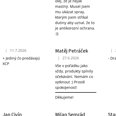
olej, že je nějak
mastný. Musel jsem
mu ukázat spray,
kterým jsem stříkal
dutiny aby uznal, že to
je antikorozní ochrana.
:))
Matěj Petráček
|
11.7.2026
|
Hodnocení obchodu je 5 z 5 hvězdiček.
Hodn
|
27.6.2026
+ Jediný čo predávajú
- Dr
Hodnocení obchodu je 5 z 5 hvězdi
XCP
Vše v pořádku jako
vždy, produkty splnily
očekávání. Nemám co
vytknout :) Prostě
spokojenost!
Děkujeme!
Jan Civín
Milan Semrád
Sta