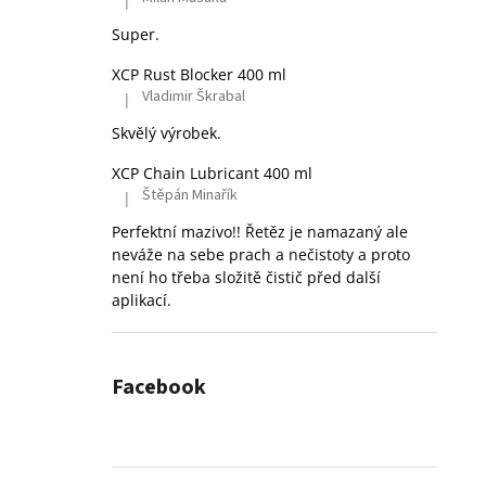
|
Hodnocení produktu je 5 z 5 hvězdiček.
Super.
XCP Rust Blocker 400 ml
Vladimir Škrabal
|
Hodnocení produktu je 5 z 5 hvězdiček.
Skvělý výrobek.
XCP Chain Lubricant 400 ml
Štěpán Minařík
|
Hodnocení produktu je 5 z 5 hvězdiček.
Perfektní mazivo!! Řetěz je namazaný ale
neváže na sebe prach a nečistoty a proto
není ho třeba složitě čistič před další
aplikací.
Facebook