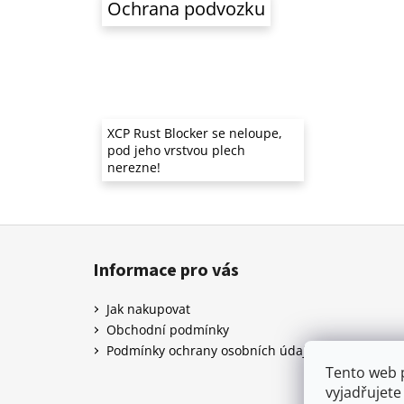
Ochrana podvozku
XCP Rust Blocker se neloupe,
pod jeho vrstvou plech
nerezne!
Z
á
Informace pro vás
p
a
Jak nakupovat
t
Obchodní podmínky
í
Podmínky ochrany osobních údajů
Tento web 
vyjadřujete