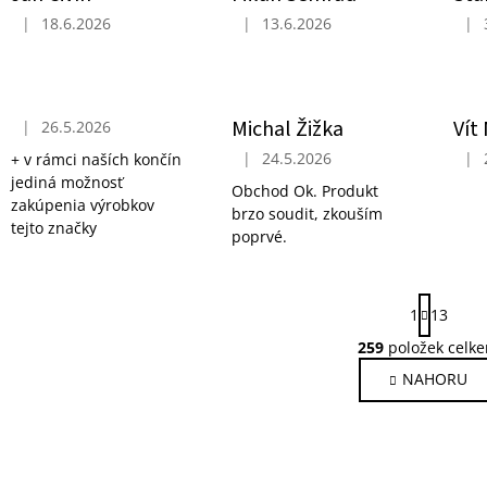
|
18.6.2026
|
13.6.2026
|
Hodnocení obchodu je 5 z 5 hvězdiček.
Hodnocení obchodu je 5 z 5 hvězdi
Hodn
Michal Žižka
Vít
|
26.5.2026
Hodnocení obchodu je 5 z 5 hvězdiček.
|
24.5.2026
|
+ v rámci naších končín
Hodnocení obchodu je 5 z 5 hvězdi
Hodn
jediná možnosť
Obchod Ok. Produkt
zakúpenia výrobkov
brzo soudit, zkouším
tejto značky
poprvé.
S
1
13
t
r
259
položek celk
O
á
v
NAHORU
n
l
k
o
á
v
d
á
a