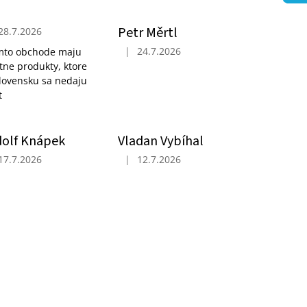
Petr Měrtl
28.7.2026
ček.
ocení obchodu je 5 z 5 hvězdiček.
|
24.7.2026
mto obchode maju
Hodnocení obchodu je 5 z 5 hvězdiček.
itne produkty, ktore
lovensku sa nedaju
t
olf Knápek
Vladan Vybíhal
17.7.2026
|
12.7.2026
ček.
ocení obchodu je 5 z 5 hvězdiček.
Hodnocení obchodu je 5 z 5 hvězdiček.