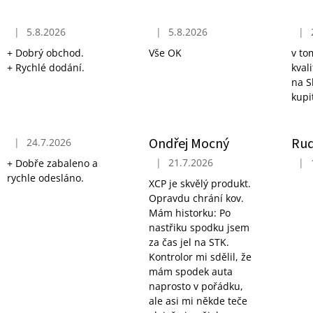
ý
400 ML
374 Kč
p
476 Kč
|
5.8.2026
|
5.8.2026
|
i
Hodnocení obchodu je 5 z 5 hvězdiček.
Hodnocení obchodu je 5 z 5 hvězdi
Hodn
s
+ Dobrý obchod.
Vše OK
v to
+ Rychlé dodání.
kval
h
na S
o
kupi
d
n
Ondřej Mocný
Rud
o
|
24.7.2026
Hodnocení obchodu je 5 z 5 hvězdiček.
c
|
21.7.2026
|
+ Dobře zabaleno a
Hodnocení obchodu je 5 z 5 hvězdi
Hodn
e
rychle odesláno.
XCP je skvělý produkt.
n
Opravdu chrání kov.
Mám historku: Po
í
nastřiku spodku jsem
za čas jel na STK.
Kontrolor mi sdělil, že
mám spodek auta
naprosto v pořádku,
ale asi mi někde teče