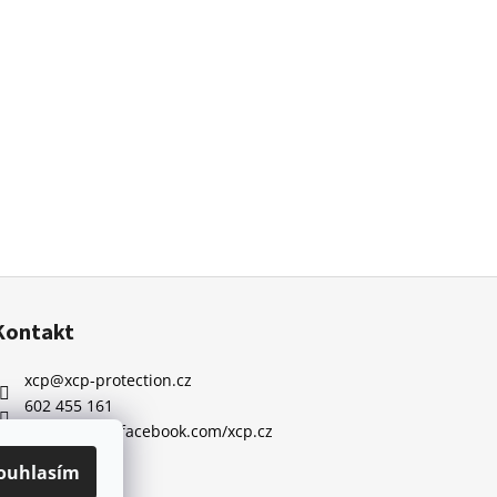
Kontakt
xcp
@
xcp-protection.cz
602 455 161
https://www.facebook.com/xcp.cz
ouhlasím