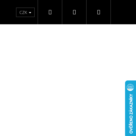
Hledat
Přihlášení
Nákupní
Kontakty
Hodnocení obchodu
CZK
košík
RICANT 400 ML