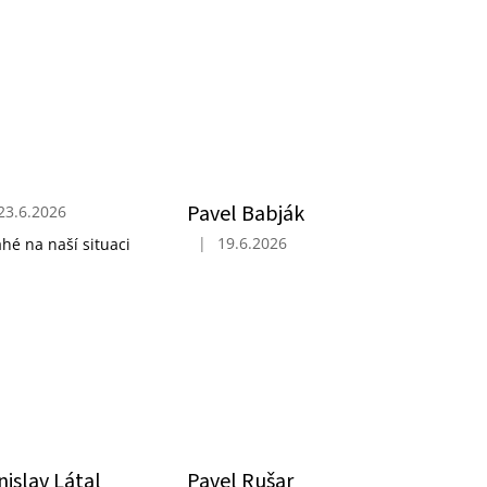
Pavel Babják
23.6.2026
ocení obchodu je 5 z 5 hvězdiček.
|
19.6.2026
ahé na naší situaci
ček.
Hodnocení obchodu je 5 z 5 hvězdiček.
nislav Látal
Pavel Rušar