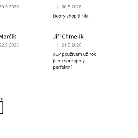
30.5.2026
|
30.5.2026
ček.
ocení obchodu je 5 z 5 hvězdiček.
Hodnocení obchodu je 5 z 5 hvězdiček.
Dobry shop !!!! 👍
 Marčík
Jiří Chmelík
22.5.2026
|
21.5.2026
ček.
ocení obchodu je 5 z 5 hvězdiček.
Hodnocení obchodu je 5 z 5 hvězdiček.
XCP používám už rok
jsem spokojený
perfektní
em