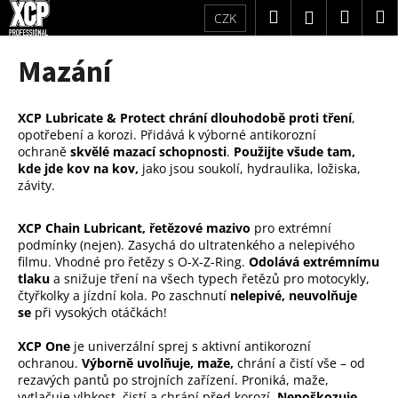
K
Přejít
Hledat
Náku
M
Přihlášení
CZK
na
o
obsah
Zpět
Zpět
košík
š
Mazání
í
C
k
o
XCP Lubricate & Protect chrání dlouhodobě proti tření
,
opotřebení a korozi. Přidává k výborné antikorozní
p
ochraně
skvělé mazací schopnosti
.
Použijte všude tam,
o
kde jde kov na kov,
jako jsou soukolí, hydraulika, ložiska,
t
závity.
ř
XCP Chain Lubricant, řetězové mazivo
pro extrémní
e
podmínky (nejen). Zasychá do ultratenkého a nelepivého
b
filmu. Vhodné pro řetězy s O-X-Z-Ring.
O
dolává extrémnímu
u
tlaku
a snižuje tření na všech typech řetězů pro motocykly,
čtyřkolky a jízdní kola. Po zaschnutí
nelepivé, neuvolňuje
j
se
při vysokých otáčkách!
e
t
XCP One
je univerzální sprej s aktivní antikorozní
ochranou.
Výborně uvolňuje, maže,
chrání a čistí vše – od
e
rezavých pantů po strojních zařízení. Proniká, maže,
n
vytlačuje vlhkost, čistí a chrání před korozí.
Nepoškozuje