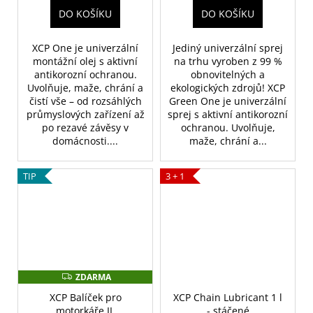
DO KOŠÍKU
DO KOŠÍKU
XCP One je univerzální
Jediný univerzální sprej
montážní olej s aktivní
na trhu vyroben z 99 %
antikorozní ochranou.
obnovitelných a
Uvolňuje, maže, chrání a
ekologických zdrojů! XCP
čistí vše – od rozsáhlých
Green One je univerzální
průmyslových zařízení až
sprej s aktivní antikorozní
po rezavé závěsy v
ochranou. Uvolňuje,
domácnosti....
maže, chrání a...
TIP
3 + 1
ZDARMA
Z
D
XCP Balíček pro
XCP Chain Lubricant 1 l
A
R
motorkáře II.
- stáčené