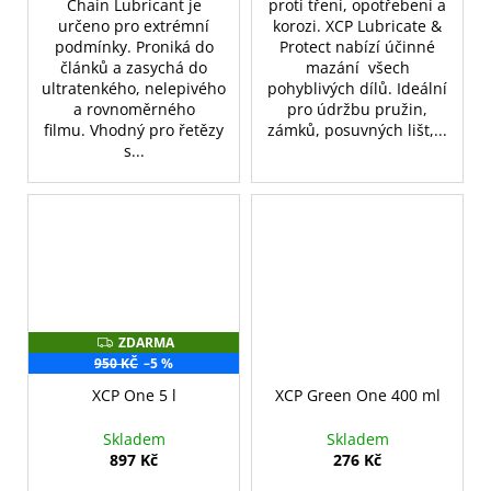
Chain Lubricant je
proti tření, opotřebení a
určeno pro extrémní
korozi. XCP Lubricate &
podmínky. Proniká do
Protect nabízí účinné
článků a zasychá do
mazání všech
ultratenkého, nelepivého
pohyblivých dílů. Ideální
a rovnoměrného
pro údržbu pružin,
filmu. Vhodný pro řetězy
zámků, posuvných lišt,...
s...
ZDARMA
Z
D
950 KČ
–5 %
A
R
XCP One 5 l
XCP Green One 400 ml
M
A
Skladem
Skladem
897 Kč
276 Kč