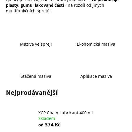
plasty, gumu, lakované části
- na rozdíl od jiných
a
multifunkčních sprejů!
j
í
t
?
Maziva ve spreji
Ekonomická maziva
HLEDAT
Stáčená maziva
Aplikace maziva
Nejprodávanější
D
o
p
o
XCP Chain Lubricant 400 ml
Skladem
r
374 Kč
od
u