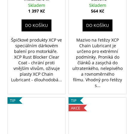
M
Skladem
Skladem
A
1 397 Kč
564 Kč
DO KOŠÍKU
DO KOŠÍKU
Špičkové produkty XCP ve
Mazivo na řetězy XCP
speciálním dárkovém
Chain Lubricant je
balení pro motorkáře.
určeno pro extrémní
XCP Rust Blocker Clear
podmínky. Proniká do
Coat - chrání proti
článků a zasychá do
vnějším vlivům, oživuje
ultratenkého, nelepivého
plasty XCP Chain
a rovnoměrného
Lubricant - dlouhodobá...
filmu. Vhodný pro řetězy
s...
TIP
TIP
AKCE