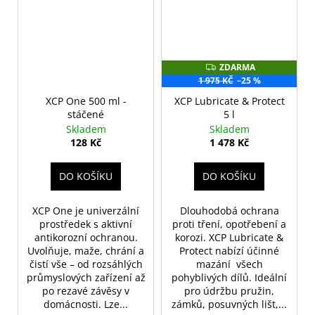
ZDARMA
Z
D
1 975 KČ
–25 %
A
R
XCP One 500 ml -
XCP Lubricate & Protect
M
stáčené
5 l
A
Skladem
Skladem
128 Kč
1 478 Kč
DO KOŠÍKU
DO KOŠÍKU
XCP One je univerzální
Dlouhodobá ochrana
prostředek s aktivní
proti tření, opotřebení a
antikorozní ochranou.
korozi. XCP Lubricate &
Uvolňuje, maže, chrání a
Protect nabízí účinné
čistí vše – od rozsáhlých
mazání všech
průmyslových zařízení až
pohyblivých dílů. Ideální
po rezavé závěsy v
pro údržbu pružin,
domácnosti. Lze...
zámků, posuvných lišt,...