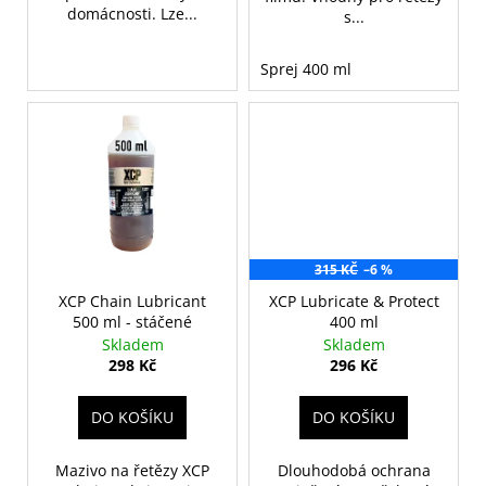
domácnosti. Lze...
s...
Sprej 400 ml
315 KČ
–6 %
XCP Chain Lubricant
XCP Lubricate & Protect
500 ml - stáčené
400 ml
Skladem
Skladem
298 Kč
296 Kč
DO KOŠÍKU
DO KOŠÍKU
Mazivo na řetězy XCP
Dlouhodobá ochrana