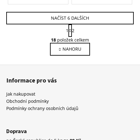
NAČÍST 6 DALŠÍCH
S
1
2
t
O
r
18
položek celkem
v
á
NAHORU
l
n
k
á
o
d
Z
v
a
á
á
c
Informace pro vás
n
p
í
í
p
a
Jak nakupovat
r
t
Obchodní podmínky
v
í
Podmínky ochrany osobních údajů
k
y
v
Doprava
ý
p