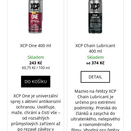
ý
o
p
d
i
u
s
k
p
t
r
ů
o
XCP One 400 ml
XCP Chain Lubricant
400 ml
d
Skladem
Skladem
u
243 Kč
374 Kč
od
k
Měrná
60,75 Kč / 100 ml
cena:
t
DETAIL
DO KOŠÍKU
ů
Mazivo na řetězy XCP
XCP One je univerzální
Chain Lubricant je
sprej s aktivní antikorozní
určeno pro extrémní
ochranou. Uvolňuje,
podmínky. Proniká do
maže, chrání a čistí vše –
článků a zasychá do
od rozsáhlých
ultratenkého, nelepivého
průmyslových zařízení až
a rovnoměrného
po rezavé závěsy v
filmu. Vhodný pro řetězy