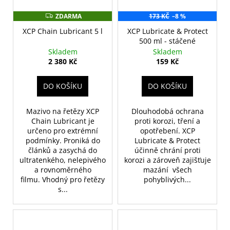
ZDARMA
173 KČ
–8 %
Z
D
XCP Chain Lubricant 5 l
XCP Lubricate & Protect
A
R
500 ml - stáčené
M
Skladem
Skladem
A
2 380 Kč
159 Kč
DO KOŠÍKU
DO KOŠÍKU
Mazivo na řetězy XCP
Dlouhodobá ochrana
Chain Lubricant je
proti korozi, tření a
určeno pro extrémní
opotřebení. XCP
podmínky. Proniká do
Lubricate & Protect
článků a zasychá do
účinně chrání proti
ultratenkého, nelepivého
korozi a zároveň zajišťuje
a rovnoměrného
mazání všech
filmu. Vhodný pro řetězy
pohyblivých...
s...