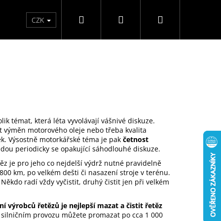
Hledat
Přihlášení
Nákupní
Kontakty
Hodnocení obchodu
CZK
košík
lik témat, která léta vyvolávají vášnivé diskuze.
st výměn motorového oleje nebo třeba kvalita
ek. Výsostně motorkářské téma je pak
četnost
dou periodicky se opakující sáhodlouhé diskuze.
ěz je pro jeho co nejdelší výdrž nutné pravidelně
00 km, po velkém dešti či nasazení stroje v terénu.
. Někdo radí vždy vyčistit, druhý čistit jen při velkém
í výrobců řetězů je nejlepší mazat a čistit řetěz
RICANT 400 ML
i silničním provozu můžete promazat po cca 1 000