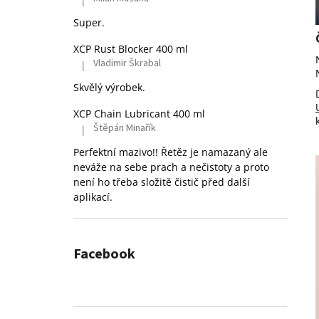
|
Hodnocení produktu je 5 z 5 hvězdiček.
Super.
XCP Rust Blocker 400 ml
Vladimir Škrabal
|
Hodnocení produktu je 5 z 5 hvězdiček.
Skvělý výrobek.
XCP Chain Lubricant 400 ml
Štěpán Minařík
|
Hodnocení produktu je 5 z 5 hvězdiček.
Perfektní mazivo!! Řetěz je namazaný ale
neváže na sebe prach a nečistoty a proto
není ho třeba složitě čistič před další
aplikací.
Facebook