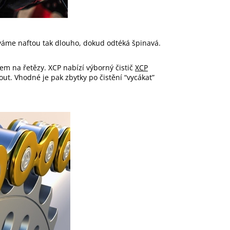
ýváme naftou tak dlouho, dokud odtéká špinavá.
em na řetězy. XCP nabízí výborný čistič
XCP
t. Vhodné je pak zbytky po čistění “vycákat”