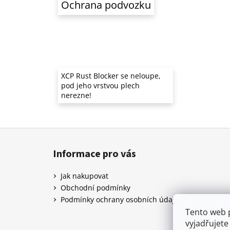
Ochrana podvozku
XCP Rust Blocker se neloupe,
pod jeho vrstvou plech
nerezne!
Z
á
Informace pro vás
p
a
Jak nakupovat
t
Obchodní podmínky
í
Podmínky ochrany osobních údajů
Tento web 
vyjadřujete