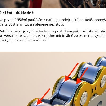
Čistění - důkladné
Na prvotní čištění používáme naftu (petrolej) a štětec. Řetěz prom
Nafta odstraní i tužší nalepené nečistoty.
Dalším krokem je vytření hadrem a posledním pak prostříkání čistič
Universal Parts Cleaner
. Pak nechte minimálně 20–30 minut vyschnou
krátkým protočení a znovu utřít.