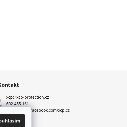
Kontakt
xcp
@
xcp-protection.cz
602 455 161
https://www.facebook.com/xcp.cz
ouhlasím