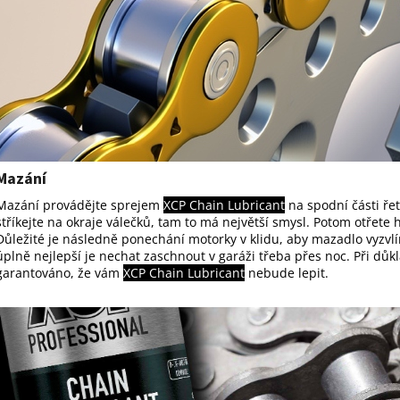
Mazání
Mazání provádějte sprejem
XCP Chain Lubricant
na spodní části ře
stříkejte na okraje válečků, tam to má největší smysl. Potom otřete
Důležité je následně ponechání motorky v klidu, aby mazadlo vyzvl
úplně nejlepší je nechat zaschnout v garáži třeba přes noc. Při důk
garantováno, že vám
XCP Chain Lubricant
nebude lepit.