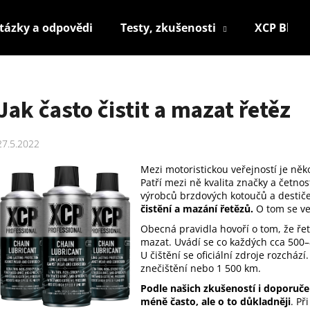
tázky a odpovědi
Testy, zkušenosti
XCP Blog
Co potřebujete najít?
Jak často čistit a mazat řetěz
HLEDAT
27.5.2022
Mezi motoristickou veřejností je něko
Patří mezi ně kvalita značky a četno
Doporučujeme
výrobců brzdových kotoučů a destič
čistění a mazání řetězů.
O tom se ve
Obecná pravidla hovoří o tom, že řet
mazat. Uvádí se co každých cca 500–8
U čištění se oficiální zdroje rozchází
znečištění nebo 1 500 km.
Podle našich zkušeností i doporučen
XCP RUST BLOCKER CLEAR COAT SPREJ
XCP CHAIN LUB
méně často, ale o to důkladněji
. Př