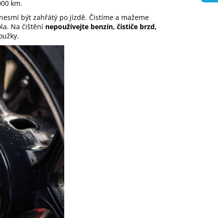
000 km.
z nesmí být zahřátý po jízdě. Čistíme a mažeme
la. Na čištění
nepoužívejte benzín, čističe brzd,
oužky.