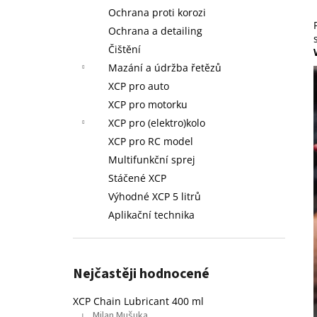
L - STÁČENÉ
l
Ochrana proti korozi
749 Kč
Ochrana a detailing
Původně:
758 Kč
Čištění
Mazání a údržba řetězů
XCP pro auto
XCP pro motorku
XCP pro (elektro)kolo
XCP pro RC model
Multifunkční sprej
Stáčené XCP
Výhodné XCP 5 litrů
Aplikační technika
Nejčastěji hodnocené
XCP Chain Lubricant 400 ml
Milan Mušuka