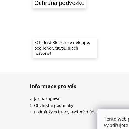
Ochrana podvozku
XCP Rust Blocker se neloupe,
pod jeho vrstvou plech
nerezne!
Z
á
Informace pro vás
p
a
Jak nakupovat
t
Obchodní podmínky
í
Podmínky ochrany osobních údajů
Tento web 
vyjadřujete