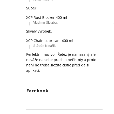
|
Hodnocení produktu je 5 z 5 hvězdiček.
Super.
XCP Rust Blocker 400 ml
Vladimir Škrabal
|
Hodnocení produktu je 5 z 5 hvězdiček.
Skvělý výrobek.
XCP Chain Lubricant 400 ml
Štěpán Minařík
|
Hodnocení produktu je 5 z 5 hvězdiček.
Perfektní mazivo!! Řetěz je namazaný ale
neváže na sebe prach a nečistoty a proto
není ho třeba složitě čistič před další
aplikací.
Facebook