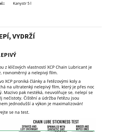
í:
:
Kanystr 5 l
PÍ, VYDRŽÍ
EPIVÝ
u z klíčových vlastností XCP Chain Lubricant je
, rovnoměrný a nelepivý film.
vo XCP proniká články a řetězovými koly a
há na ultratenký nelepivý film, který je přes noc
ý. Mazivo pak nestéká, neuvolňuje se, nelepí se
j nečistoty.
Čištění a údržba řetězu jsou
em jednodušší a výkon je maximalizován!
ejte se na test.