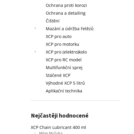
L - STÁČENÉ
l
Ochrana proti korozi
749 Kč
Ochrana a detailing
Původně:
758 Kč
Čištění
Mazání a údržba řetězů
XCP pro auto
XCP pro motorku
XCP pro (elektro)kolo
XCP pro RC model
Multifunkční sprej
Stáčené XCP
Výhodné XCP 5 litrů
Aplikační technika
Nejčastěji hodnocené
XCP Chain Lubricant 400 ml
Milan Mušuka