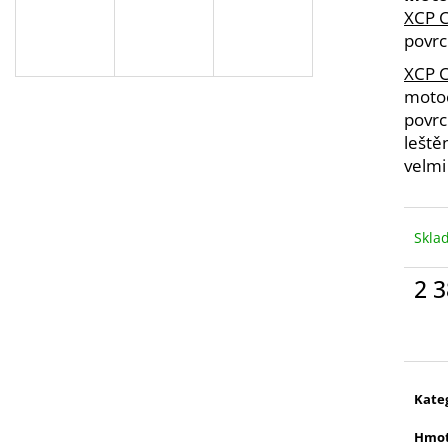
400 ML
374 Kč
XCP C
476 Kč
A
povrc
XCP C
motoc
R
povrc
leštěn
velmi
M
Skla
A
2 3
Měr
cena
Kate
Hmot