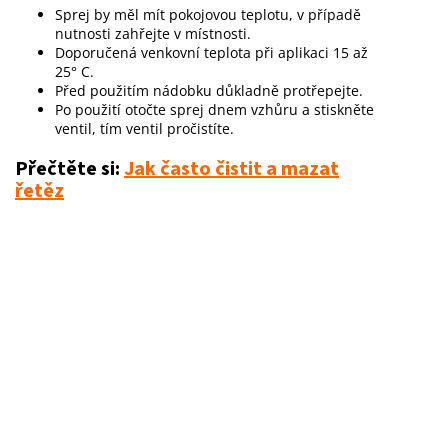
Sprej by měl mít pokojovou teplotu, v případě
nutnosti zahřejte v místnosti.
Doporučená venkovní teplota při aplikaci 15 až
25° C.
Před použitím nádobku důkladně protřepejte.
Po použití otočte sprej dnem vzhůru a stiskněte
ventil, tím ventil pročistíte.
Přečtěte si:
Jak často čistit a mazat
řetěz