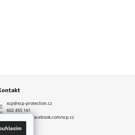
Kontakt
xcp
@
xcp-protection.cz
602 455 161
https://www.facebook.com/xcp.cz
ouhlasím