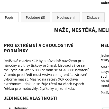
Balen
Popis
Podobné (8)
Hodnocení
Diskuze
MAŽE, NESTÉKÁ, NELE
PRO EXTRÉMNÍ A CHOULOSTIVÉ
NEL
PODMÍNKY
Jedno
tenký
Řetězové mazivo XCP bylo původně navrženo pro
náročný a citlivý tiskový průmysl. Lisovací válce se
Mazi
točí rychlostí až 15 000 ot./min se až 40 000 newtonů.
zasyc
V tomto prostředí musí vrstva co nejtenčí a zároveň
such
výborně mazat. Mazivo na řetězy XCP odolává
na ně
extrémnímu tlaku a snižuje tření na všech typech
mnoh
řetězů pro motocykly, čtyřkolky a jízdní kola.
Podív
JEDINEČNÉ VLASTNOSTI
Nelepivý