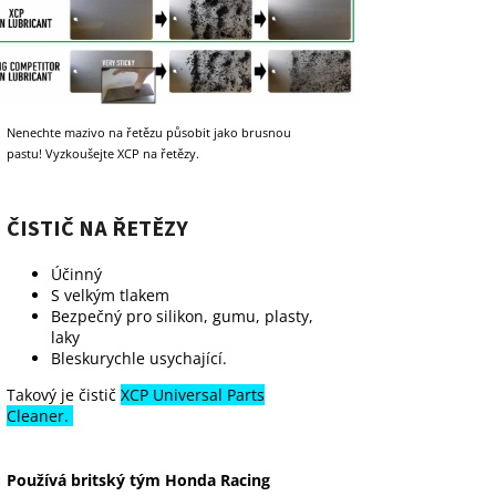
Nenechte mazivo na řetězu působit jako brusnou
pastu! Vyzkoušejte XCP na řetězy.
ČISTIČ NA ŘETĚZY
Účinný
S velkým tlakem
Bezpečný pro silikon, gumu, plasty,
laky
Bleskurychle usychající.
Takový je čistič
XCP Universal Parts
Cleaner.
Používá britský tým Honda Racing