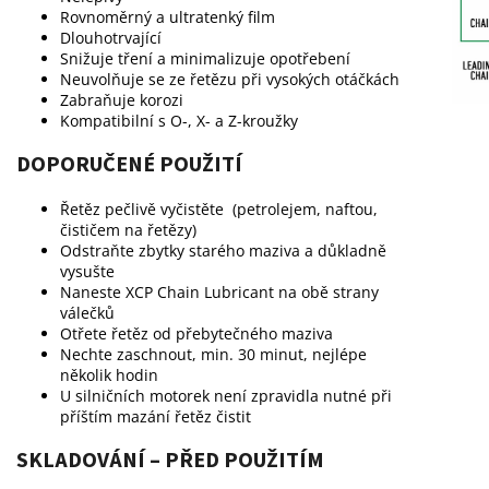
Rovnoměrný a ultratenký film
Dlouhotrvající
Snižuje tření a minimalizuje opotřebení
Neuvolňuje se ze řetězu při vysokých otáčkách
Zabraňuje korozi
Kompatibilní s O-, X- a Z-kroužky
DOPORUČENÉ POUŽITÍ
Řetěz pečlivě vyčistěte (petrolejem, naftou,
čističem na řetězy)
Odstraňte zbytky starého maziva a důkladně
vysušte
Naneste XCP Chain Lubricant na obě strany
válečků
Otřete řetěz od přebytečného maziva
Nechte zaschnout, min. 30 minut, nejlépe
několik hodin
U silničních motorek není zpravidla nutné při
příštím mazání řetěz čistit
SKLADOVÁNÍ – PŘED POUŽITÍM