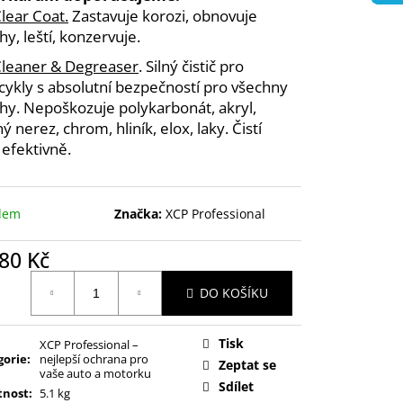
lear Coat.
Zastavuje korozi, obnovuje
hy, leští, konzervuje.
leaner & Degreaser
. Silný čistič pro
ykly s absolutní bezpečností pro všechny
hy. Nepoškozuje polykarbonát, akryl,
ý nerez, chrom, hliník, elox, laky. Čistí
 efektivně.
dem
Značka:
XCP Professional
80 Kč
ná
DO KOŠÍKU
:
Tisk
XCP Professional –
gorie
:
nejlepší ochrana pro
Zeptat se
vaše auto a motorku
Sdílet
nost
:
5.1 kg