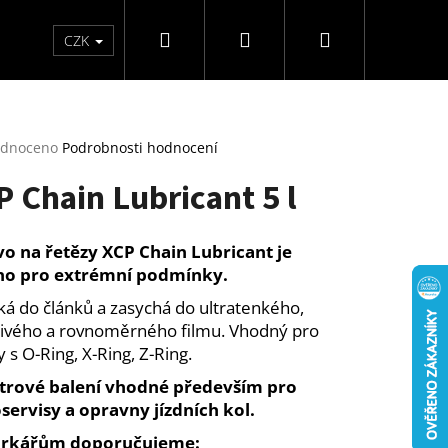
Hledat
Přihlášení
Nákupní
Kontakty
Hodnocení obchodu
CZK
košík
rné
dnoceno
Podrobnosti hodnocení
cení
P Chain Lubricant 5 l
ktu
o na řetězy XCP Chain Lubricant je
no pro extrémní podmínky.
ček.
ká do článků a zasychá do ultratenkého,
ivého a rovnoměrného filmu. Vhodný pro
y s O-Ring, X-Ring, Z-Ring.
itrové balení vhodné především pro
ervisy a opravny jízdních kol.
RICANT 400 ML
rkářům doporučujeme: