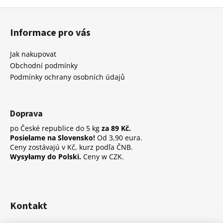
Z
á
Informace pro vás
p
a
Jak nakupovat
t
Obchodní podmínky
í
Podmínky ochrany osobních údajů
Doprava
po České republice do 5 kg
za 89 Kč.
Posielame na Slovensko!
Od 3,90 eura.
Ceny zostávajú v Kč, kurz podľa ČNB.
Wysyłamy do Polski.
Ceny w CZK.
Kontakt