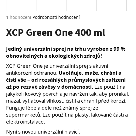
a
j
Průměrné
1 hodnocení
Podrobnosti hodnocení
í
hodnocení
XCP Green One 400 ml
produktu
t
je
?
5,0
z
Jediný univerzální sprej na trhu vyroben z 99 %
5
obnovitelných a ekologických zdrojů!
hvězdiček.
XCP Green One je univerzální sprej s aktivní
HLEDAT
antikorozní ochranou.
Uvolňuje, maže, chrání a
čistí vše – od rozsáhlých průmyslových zařízení
až po rezavé závěsy v domácnosti.
Lze použít na
jakýkoli kovový povrch a je navržen tak, aby pronikal,
D
mazal, vytlačoval vlhkost, čistil a chránil před korozí.
o
Funguje lépe a déle než známý sprej ze
p
supermarketů. Lze použít na plasty, lakované části a
o
elektroinstalace.
r
u
Nyní s novou univerzální hlavicí.