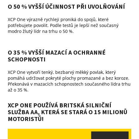
O 50 % VYŠŠÍ ÚČINNOST PŘI UVOLŇOVÁNÍ
XCP One výrazně rychleji proniká do spojů, které
potřebujete povolit. Podle testů je lepší než současný
modro žlutý lídr na trhu o 50 %.
O 35 % VYŠŠÍ MAZACÍ A OCHRANNÉ
SCHOPNOSTI
XCP One vytvoří tenký, bezbarvý měkký povlak, který
pomáhá udržovat pokryté plochy promazané a bez koroze.
Překonává v mazacích schopnostech současného lídra trhu
až o 35 %.
XCP ONE POUŽÍVÁ BRITSKÁ SILNIČNÍ
SLUŽBA AA, KTERÁ SE STARÁ O 15 MILIONŮ
MOTORISTŮ!