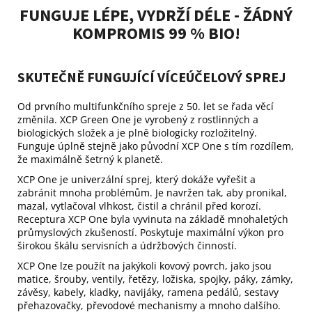
FUNGUJE LÉPE, VYDRŽÍ DÉLE - ŽÁDNÝ
KOMPROMIS 99 % BIO!
SKUTEČNĚ FUNGUJÍCÍ VÍCEÚČELOVÝ SPREJ
Od prvního multifunkčního spreje z 50. let se řada věcí
změnila. XCP Green One je vyrobený z rostlinných a
biologických složek a je plně biologicky rozložitelný.
Funguje úplně stejně jako původní XCP One s tím rozdílem,
že maximálně šetrný k planetě.
XCP One je univerzální sprej, který dokáže vyřešit a
zabránit mnoha problémům. Je navržen tak, aby pronikal,
mazal, vytlačoval vlhkost, čistil a chránil před korozí.
Receptura XCP One byla vyvinuta na základě mnohaletých
průmyslových zkušeností. Poskytuje maximální výkon pro
širokou škálu servisních a údržbových činností.
XCP One lze použít na jakýkoli kovový povrch, jako jsou
matice, šrouby, ventily, řetězy, ložiska, spojky, páky, zámky,
závěsy, kabely, kladky, navijáky, ramena pedálů, sestavy
přehazovačky, převodové mechanismy a mnoho dalšího.