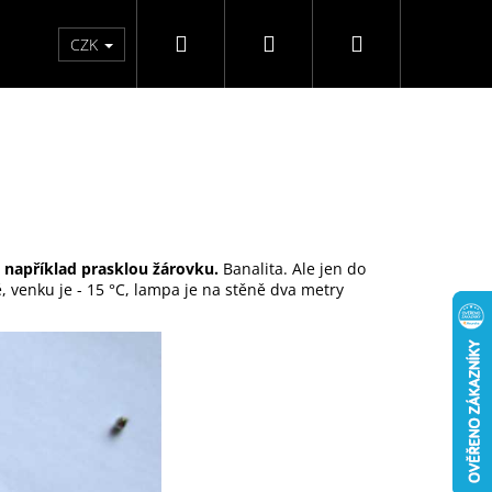
Hledat
Přihlášení
Nákupní
Kontakty
Hodnocení obchodu
CZK
košík
e například prasklou žárovku.
Banalita. Ale jen do
 venku je - 15 °C, lampa je na stěně dva metry
RICANT 400 ML