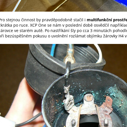
Pro stejnou činnost by pravděpodobně stačil i
multifunkční prost
zkrátka po ruce. XCP One se nám v poslední době osvědčil například
žárovce ve starém autě. Po nastříkání šly po cca 3 minutách pohodln
při bezúspěšném pokusu o uvolnění rozlámat objímku žárovky H4 v