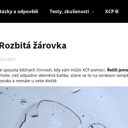
tázky a odpovědi
Testy, zkušenosti
XCP Blog
Co potřebujete najít?
Rozbitá žárovka
HLEDAT
22.2.2021
Je spousta běžných činností, kdy vám může
XCP
pomoci.
Řešili jsm
chvíle, než odpadne skleněná baňka, stane se to na venkovní lampě,
Doporučujeme
vysoko a nemáte u sebe kleště.
XCP RUST BLOCKER CLEAR COAT SPREJ
XCP CHAIN LUB