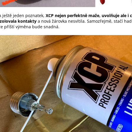
A ještě jeden poznatek,
XCP nejen perfektně maže, uvolňuje ale i c
izolovala kontakty
a nová žárovka nesvítila. Samozřejmě, stačí had
že příští výměna bude snadná.