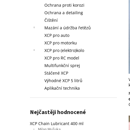
L - STÁČENÉ
l
Ochrana proti korozi
749 Kč
Ochrana a detailing
Původně:
758 Kč
Čištění
Mazání a údržba řetězů
XCP pro auto
XCP pro motorku
XCP pro (elektro)kolo
XCP pro RC model
Multifunkční sprej
Stáčené XCP
Výhodné XCP 5 litrů
Aplikační technika
Nejčastěji hodnocené
XCP Chain Lubricant 400 ml
Milan Mušuka