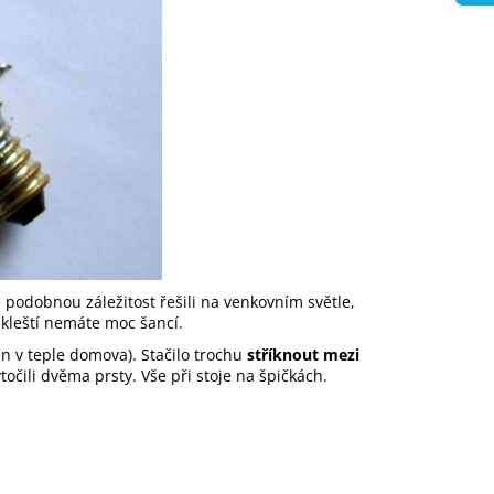
e podobnou záležitost řešili na venkovním světle,
h kleští nemáte moc šancí.
en v teple domova). Stačilo trochu
stříknout mezi
očili dvěma prsty. Vše při stoje na špičkách.