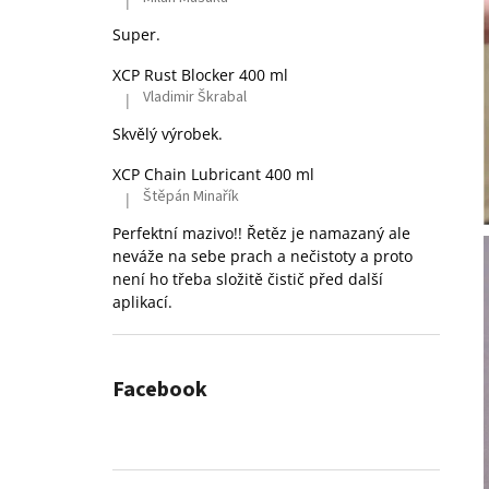
|
Hodnocení produktu je 5 z 5 hvězdiček.
Super.
XCP Rust Blocker 400 ml
Vladimir Škrabal
|
Hodnocení produktu je 5 z 5 hvězdiček.
Skvělý výrobek.
XCP Chain Lubricant 400 ml
Štěpán Minařík
|
Hodnocení produktu je 5 z 5 hvězdiček.
Perfektní mazivo!! Řetěz je namazaný ale
neváže na sebe prach a nečistoty a proto
není ho třeba složitě čistič před další
aplikací.
Facebook