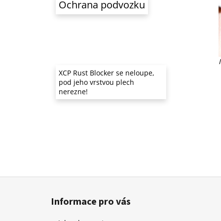
Ochrana podvozku
XCP Rust Blocker se neloupe,
pod jeho vrstvou plech
nerezne!
Z
á
Informace pro vás
p