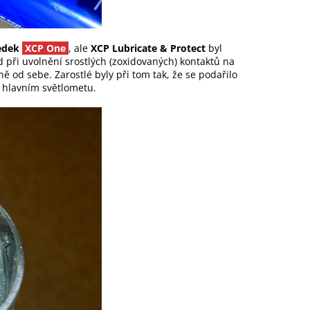
ředek
XCP One
, ale
XCP Lubricate & Protect
byl
 při uvolnění srostlých (zoxidovaných) kontaktů na
ě od sebe. Zarostlé byly při tom tak, že se podařilo
 hlavním světlometu.