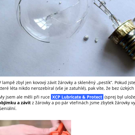
400 ML
374 Kč
476 Kč
V lampě zbyl jen kovový závit žárovky a skleněný „pestík”. Pokud jst
které léta nikdo nerozebíral (vše je zatuhlé), pak víte, že bez úzkýc
My jsem ale měli při ruce
XCP Lubricate & Protect
(sprej byl ulož
objímku a závit
z žárovky a po pár vteřinách jsme zbytek žárovky vyt
Geniální.