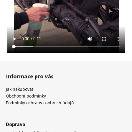
Z
á
Informace pro vás
p
a
Jak nakupovat
t
Obchodní podmínky
í
Podmínky ochrany osobních údajů
Doprava