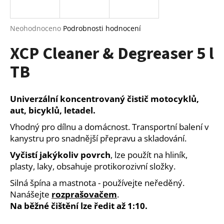
a
j
Průměrné
Neohodnoceno
Podrobnosti hodnocení
í
hodnocení
XCP Cleaner & Degreaser 5 l
produktu
t
je
?
TB
0,0
z
5
hvězdiček.
Univerzální koncentrovaný čistič motocyklů,
aut, bicyklů, letadel.
HLEDAT
Vhodný pro dílnu a domácnost. Transportní balení v
kanystru pro snadnější přepravu a skladování.
Vyčistí jakýkoliv povrch
, lze použít na hliník,
D
plasty, laky, obsahuje protikorozivní složky.
o
p
Silná špína a mastnota - používejte neředěný.
o
Nanášejte
rozprašovačem
.
r
Na běžné čištění lze ředit až 1:10.
u