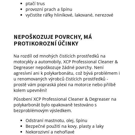
ptačí trus
provozní prach a špínu
vyčistíte ráfky hliníkové, lakované, nerezové
NEPOŠKOZUJE POVRCHY, MÁ
PROTIKOROZNÍ ÚČINKY
Na rozdíl od mnohých čistících prostředků na
motocykly a automobily, XCP Professional Cleaner &
Degreaser nepoškozuje žádné povrchy. Není
agresívní ani k polykarbonátu, což bývá problémem i
u renomovaných výrobců čistících prostředků -
prostě vám popraská plexi na motorce nebo přilbě
kolem upevnění!
Působení XCP Professional Cleaner & Degreaser na
polykarbonát bylo opakovaně testováno s
bezproblémovým výsledkem.
Odstraní mastnotu, olej, špínu
Bezpečné použití na kovy, plasty a laky
Nekorozivní a nehořlavé