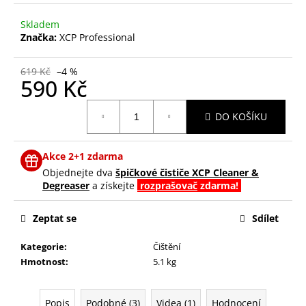
č
u
Skladem
j
Značka:
XCP Professional
e
m
619 Kč
–4 %
e
590 Kč
Měrná
DO KOŠÍKU
XCP
cena:
RUST
BLOCKER
CLEAR
Akce 2+1 zdarma
COAT
Objednejte dva
špičkové čističe XCP Cleaner &
SPREJ
Degreaser
a získejte
rozprašovač
zdarma!
400
ML
476
Zeptat se
Sdílet
Kč
Kategorie
:
Čištění
Hmotnost
:
5.1 kg
Popis
Podobné (3)
Videa (1)
Hodnocení