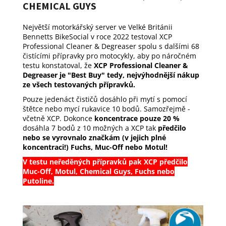
CHEMICAL GUYS
Největší motorkářský server ve Velké Británii
Bennetts BikeSocial v roce 2022 testoval XCP
Professional Cleaner & Degreaser spolu s dalšími 68
čistícími přípravky pro motocykly, aby po náročném
testu konstatoval, že
XCP Professional Cleaner &
Degreaser je "Best Buy" tedy, nejvýhodnější nákup
ze všech testovaných přípravků.
Pouze jedenáct čističů dosáhlo při mytí s pomocí
štětce nebo mycí rukavice 10 bodů. Samozřejmě -
včetně XCP. Dokonce
koncentrace pouze 20 %
dosáhla 7 bodů z 10 možných a XCP tak
předčilo
nebo se vyrovnalo značkám (v jejich plné
koncentraci!) Fuchs, Muc-Off nebo Motul!
V testu neředěných přípravků pak XCP předčilo
Muc-Off, Motul, Chemical Guys, Fuchs nebo
Putoline.