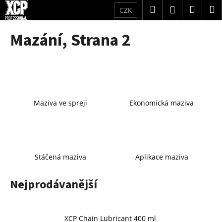
K
Přejít
Hledat
Náku
M
Přihlášení
CZK
na
o
obsah
Zpět
Zpět
košík
š
Mazání
, Strana 2
í
C
k
o
p
o
t
Maziva ve spreji
Ekonomická maziva
ř
e
b
u
Stáčená maziva
Aplikace maziva
j
e
Nejprodávanější
t
e
n
XCP Chain Lubricant 400 ml