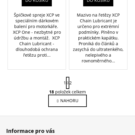
DO KOŠÍKU
DO KOŠÍKU
Špičkové spreje XCP ve
Mazivo na řetězy XCP
speciálním dárkovém
Chain Lubricant je
balení pro motorkáře.
určeno pro extrémní
XCP One - nezbytné pro
podmínky. Plněno v
údržbu a montáž. XCP
praktickém kapátku.
Chain Lubricant -
Proniká do článků a
dlouhodobá ochrana
zasychá do ultratenkého,
řetězu proti...
nelepivého a
rovnoměrného...
S
1
2
t
r
18
položek celkem
O
á
v
NAHORU
n
l
k
o
á
Z
v
d
á
á
a
Informace pro vás
n
c