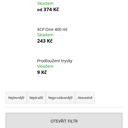
Skladem
a
374 Kč
od
j
í
t
XCP One 400 ml
Skladem
?
243 Kč
Prodloužení trysky
HLEDAT
Skladem
9 Kč
Ř
D
a
o
Nejlevnější
Nejdražší
Nejprodávanější
Abecedně
p
z
o
e
r
n
OTEVŘÍT FILTR
u