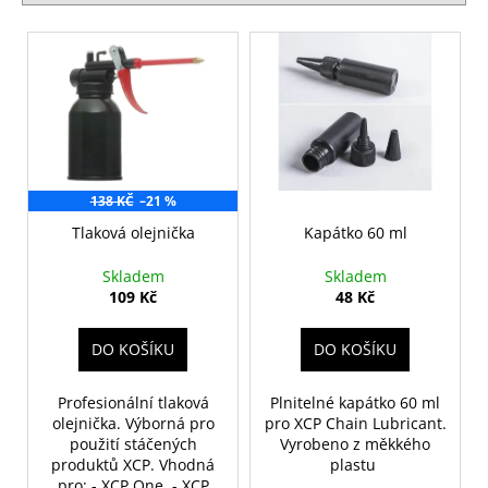
í
č
p
u
V
j
r
ý
e
o
p
m
d
i
e
u
s
k
p
XCP
t
r
138 KČ
–21 %
RUST
ů
BLOCKER
o
Tlaková olejnička
Kapátko 60 ml
1
d
L
Skladem
Skladem
-
u
109 Kč
48 Kč
STÁČENÉ
k
668
t
Kč
DO KOŠÍKU
DO KOŠÍKU
Původně:
ů
685
Kč
Profesionální tlaková
Plnitelné kapátko 60 ml
olejnička. Výborná pro
pro XCP Chain Lubricant.
použití stáčených
Vyrobeno z měkkého
produktů XCP. Vhodná
plastu
pro: - XCP One - XCP