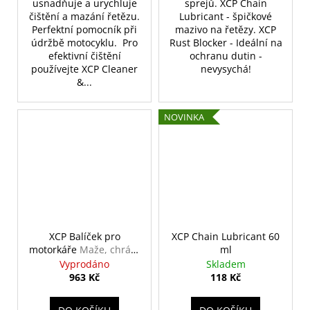
usnadňuje a urychluje
sprejů. XCP Chain
čištění a mazání řetězu.
Lubricant - špičkové
Perfektní pomocník při
mazivo na řetězy. XCP
údržbě motocyklu. Pro
Rust Blocker - Ideální na
efektivní čištění
ochranu dutin -
používejte XCP Cleaner
nevysychá!
&...
NOVINKA
XCP Balíček pro
XCP Chain Lubricant 60
motorkáře
Maže, chrání
ml
a pomáhá motorkářům
Vyprodáno
Skladem
963 Kč
118 Kč