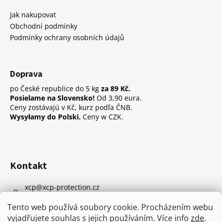
p
í
í
a
Jak nakupovat
p
t
Obchodní podmínky
r
í
Podmínky ochrany osobních údajů
v
k
y
Doprava
v
ý
po České republice do 5 kg
za 89 Kč.
p
Posielame na Slovensko!
Od 3,90 eura.
i
Ceny zostávajú v Kč, kurz podľa ČNB.
Wysyłamy do Polski.
Ceny w CZK.
s
u
Kontakt
xcp
@
xcp-protection.cz
602 455 161
Tento web používá soubory cookie. Procházením webu
https://www.facebook.com/xcp.cz
vyjadřujete souhlas s jejich používáním. Více info
zde
.